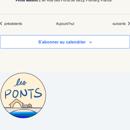
Petite Maison
Évènements
Évènemen
précédents
Aujourd’hui
suivants
S’abonner au calendrier