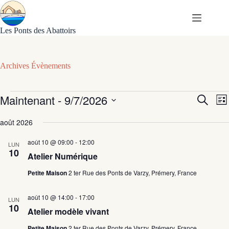
Passer
au
contenu
Les Ponts des Abattoirs
Archives
Évènements
Évènements
Maintenant
 - 
9/7/2026
R
N
R
L
e
a
e
S
i
c
v
c
é
août 2026
s
h
i
h
l
t
e
g
e
e
e
août 10 @ 09:00
-
12:00
r
a
LUN
r
c
10
c
t
c
Atelier Numérique
t
h
i
h
i
e
o
e
Petite Maison
2 ter Rue des Ponts de Varzy, Prémery, France
o
e
n
n
t
d
n
août 10 @ 14:00
-
17:00
n
e
e
LUN
10
a
v
z
Atelier modèle vivant
v
u
u
n
i
e
Petite Maison
2 ter Rue des Ponts de Varzy, Prémery, France