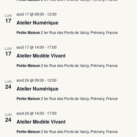
e
g
s
d
a
É
a
août 17 @ 09:00
-
12:00
t
v
LUN
t
17
i
è
Atelier Numérique
e
o
n
.
n
e
Petite Maison
2 ter Rue des Ponts de Varzy, Prémery, France
d
m
e
e
août 17 @ 14:00
-
17:00
v
n
LUN
17
u
t
Atelier Modèle Vivant
e
s
Petite Maison
2 ter Rue des Ponts de Varzy, Prémery, France
É
v
août 24 @ 09:00
-
12:00
è
LUN
24
n
Atelier Numérique
e
m
Petite Maison
2 ter Rue des Ponts de Varzy, Prémery, France
e
n
août 24 @ 14:00
-
17:00
t
LUN
24
s
Atelier Modèle Vivant
Petite Maison
2 ter Rue des Ponts de Varzy, Prémery, France