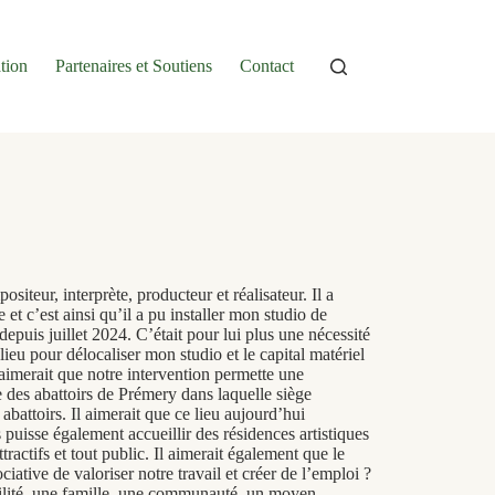
tion
Partenaires et Soutiens
Contact
iteur, interprète, producteur et réalisateur. Il a
et c’est ainsi qu’il a pu installer mon studio de
epuis juillet 2024. C’était pour lui plus une nécessité
lieu pour délocaliser mon studio et le capital matériel
 aimerait que notre intervention permette une
e des abattoirs de Prémery dans laquelle siège
 abattoirs. Il aimerait que ce lieu aujourd’hui
 puisse également accueillir des résidences artistiques
tractifs et tout public. Il aimerait également que le
ciative de valoriser notre travail et créer de l’emploi ?
bilité, une famille, une communauté, un moyen