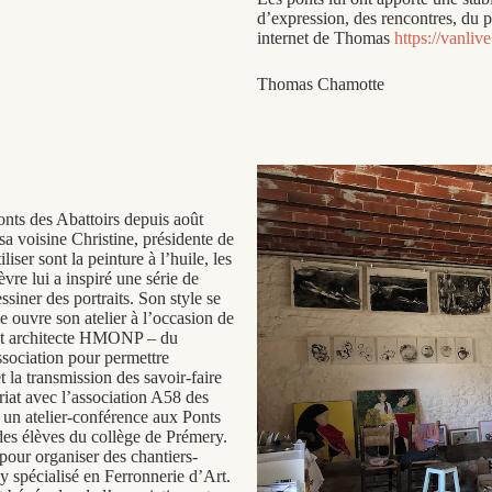
d’expression, des rencontres, du p
internet de Thomas
https://vanlive
Thomas Chamotte
Ponts des Abattoirs depuis août
sa voisine Christine, présidente de
iser sont la peinture à l’huile, les
èvre lui a inspiré une série de
siner des portraits. Son style se
ise ouvre son atelier à l’occasion de
ent architecte HMONP – du
ssociation pour permettre
et la transmission des savoir-faire
ariat avec l’association A58 des
é un atelier-conférence aux Ponts
 des élèves du collège de Prémery.
 pour organiser des chantiers-
y spécialisé en Ferronnerie d’Art.