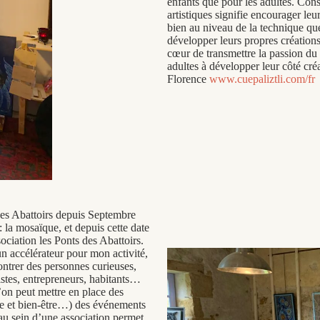
enfants que pour les adultes. Cons
artistiques signifie encourager leu
bien au niveau de la technique que
développer leurs propres créations
cœur de transmettre la passion du p
adultes à développer leur côté créa
Florence
www.cuepaliztli.com/fr
des Abattoirs depuis Septembre
: la mosaïque, et depuis cette date
ciation les Ponts des Abattoirs.
 un accélérateur pour mon activité,
contrer des personnes curieuses,
rtistes, entrepreneurs, habitants…
l’on peut mettre en place des
que et bien-être…) des événements
 au sein d’une association permet