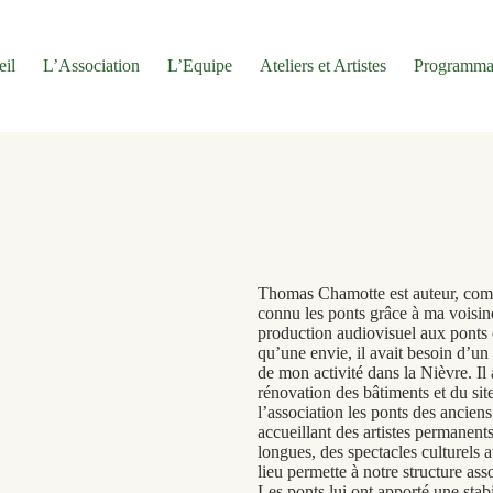
eil
L’Association
L’Equipe
Ateliers et Artistes
Programma
Thomas Chamotte est auteur, compos
connu les ponts grâce à ma voisine 
production audiovisuel aux ponts d
qu’une envie, il avait besoin d’un 
de mon activité dans la Nièvre. Il
rénovation des bâtiments et du sit
l’association les ponts des anciens
accueillant des artistes permanents
longues, des spectacles culturels at
lieu permette à notre structure asso
Les ponts lui ont apporté une sta