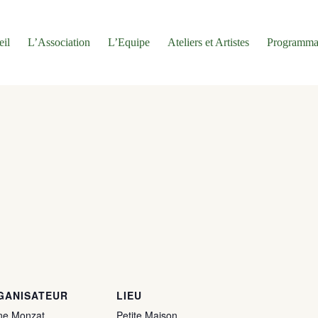
eil
L’Association
L’Equipe
Ateliers et Artistes
Programma
GANISATEUR
LIEU
ne Monzat
Petite Maison