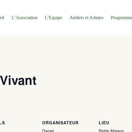
eil
L’Association
L’Equipe
Ateliers et Artistes
Programma
 Vivant
LS
ORGANISATEUR
LIEU
Daniel
Petite Maison