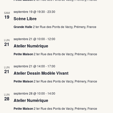
e
g
s
d
a
É
a
septembre 19 @ 19:30
-
23:30
t
v
SAM
t
19
i
è
Scène Libre
e
o
n
.
n
e
Grande Halle
2 ter Rue des Ponts de Varzy, Prémery, France
d
m
e
e
septembre 21 @ 10:00
-
12:00
v
n
LUN
21
u
t
Atelier Numérique
e
s
Petite Maison
2 ter Rue des Ponts de Varzy, Prémery, France
É
v
septembre 21 @ 14:00
-
17:00
è
LUN
21
n
Atelier Dessin Modèle Vivant
e
m
Petite Maison
2 ter Rue des Ponts de Varzy, Prémery, France
e
n
septembre 28 @ 10:00
-
14:00
t
LUN
28
s
Atelier Numérique
Petite Maison
2 ter Rue des Ponts de Varzy, Prémery, France