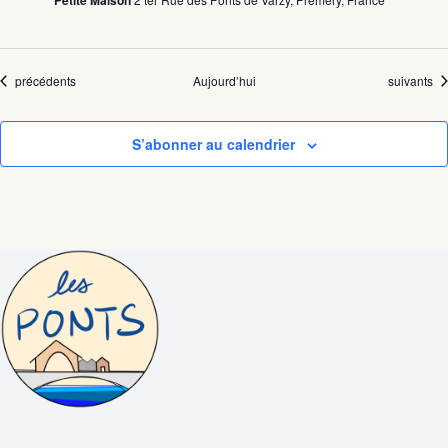
Petite Maison
Évènements
Évènemen
précédents
Aujourd’hui
suivants
S’abonner au calendrier