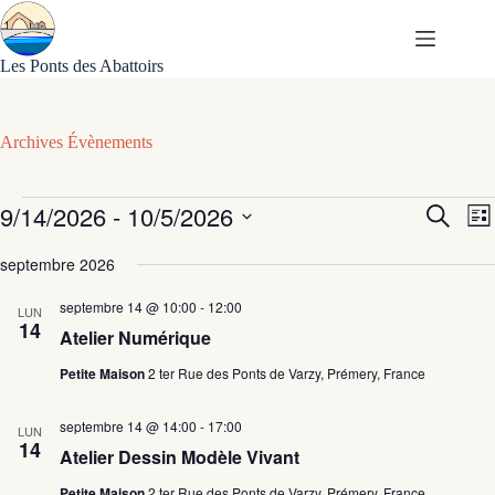
Passer
au
contenu
Les Ponts des Abattoirs
Archives
Évènements
Évènements
9/14/2026
 - 
10/5/2026
R
N
R
L
e
a
e
S
i
c
v
c
é
septembre 2026
s
h
i
h
l
t
e
g
e
e
e
septembre 14 @ 10:00
-
12:00
r
a
LUN
r
c
14
c
t
c
Atelier Numérique
t
h
i
h
i
e
o
e
Petite Maison
2 ter Rue des Ponts de Varzy, Prémery, France
o
e
n
n
t
d
n
septembre 14 @ 14:00
-
17:00
n
e
e
LUN
14
a
v
z
Atelier Dessin Modèle Vivant
v
u
u
n
i
e
Petite Maison
2 ter Rue des Ponts de Varzy, Prémery, France