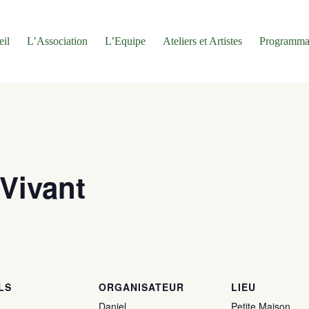
eil
L’Association
L’Equipe
Ateliers et Artistes
Programma
 Vivant
LS
ORGANISATEUR
LIEU
Daniel
Petite Maison